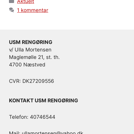
Aktuelt
1 kommentar
USM RENGØRING
v/ Ulla Mortensen
Maglemølle 21, st. th.
4700 Næstved
CVR: DK27209556
KONTAKT USM RENGØRING
Telefon: 40746544
Mail: ullamortensen@yahoo.dk